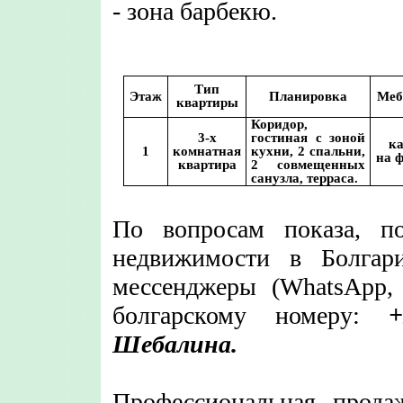
- зона барбекю.
Тип
Этаж
Планировка
Меб
квартиры
Коридор,
3-х
гостиная с зоной
к
1
комнатная
кухни, 2 спальни,
на 
квартира
2 совмещенных
санузла, терраса.
По вопросам показа, п
недвижимости в Болгар
мессенджеры (WhatsApp,
болгарскому номеру:
+
Шебалина.
Профессиональная прода