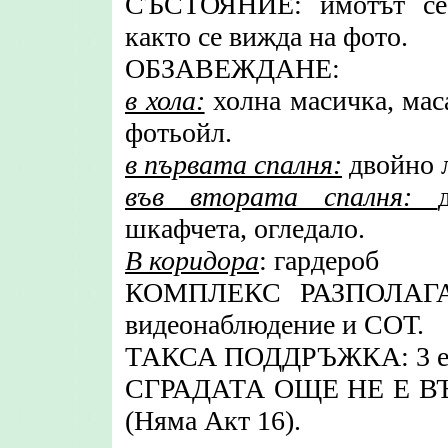
СЪСТОЯНИЕ: имотът се п
както се вижда на фото.
ОБЗАВЕЖДАНЕ:
в хола:
холна масичка, маса
фотьойл.
в първата спалня:
двойно л
във втората спалня:
шкафчета, огледало.
В коридора
: гардероб
КОМПЛЕКС РАЗПОЛАГА с
видеонаблюдение и СОТ.
ТАКСА ПОДДРЪЖКА: 3 евр
СГРАДАТА ОЩЕ НЕ Е 
(Няма Акт 16).