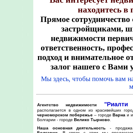
находитесь в
Прямое сотрудничество
застройщиками, ш
недвижимости первич
ответственность, проф
подход и внимательное о
залог нашего с Вами 
Mы здесь, чтобы помочь вам н
м
"Риалти
Агентство недвижимости
располагается в одном из красивейших гор
черноморском побережье
– городе
Варна
и и
Болгарии - городе
Велико Тырново
.
Наша основная деятельность
- продаж
Болгарии
. В связи с этим мы предлаг