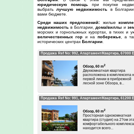
юридическую помощь
при покупке недви
выбрать
лучшую недвижимость
в Болгарии
вами бюджете.
Среди наших предложений:
жилые
компле
недвижимость
в Болгарии,
дома/виллы
и
зе
морских и горнолыжных курортах, в тихих и у
величественных гор
и на
побережье
, а т
исторических центрах
Болгарии
.
Продажа
Ref No: 992, Апартамент/Квартира, 67000
2
Обзор, 60 m
Двухкомнатная квартира
расположена в комплексеna 
первой линии в прибрежной
лесной зоне Обзора, в...
Продажа
Ref No: 991, Апартамент/Квартира, 61200
2
Обзор, 60 m
Просторная однокомнатная
квартира (студия) на 2?ом эт
комфортабельного комплекса
находится всего...